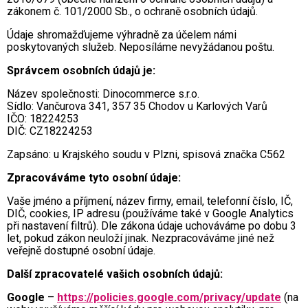
zákonem č. 101/2000 Sb., o ochraně osobních údajů.
Údaje shromažďujeme výhradně za účelem námi
poskytovaných služeb. Neposíláme nevyžádanou poštu.
Správcem osobních údajů je:
Název společnosti: Dinocommerce s.r.o.
Sídlo: Vančurova 341, 357 35 Chodov u Karlových Varů
IČO: 18224253
DIČ: CZ18224253
Zapsáno: u Krajského soudu v Plzni, spisová značka C562
Zpracováváme tyto osobní údaje:
Vaše jméno a příjmení, název firmy, email, telefonní číslo, IČ,
DIČ, cookies, IP adresu (používáme také v Google Analytics
při nastavení filtrů). Dle zákona údaje uchováváme po dobu 3
let, pokud zákon neuloží jinak. Nezpracováváme jiné než
veřejně dostupné osobní údaje.
Další zpracovatelé vašich osobních údajů:
Google
–
https://policies.google.com/privacy/update
(na