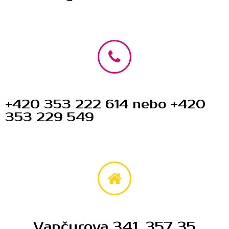
+420 353 222 614
nebo
+420
353 229 549
Vančurova 341, 357 35